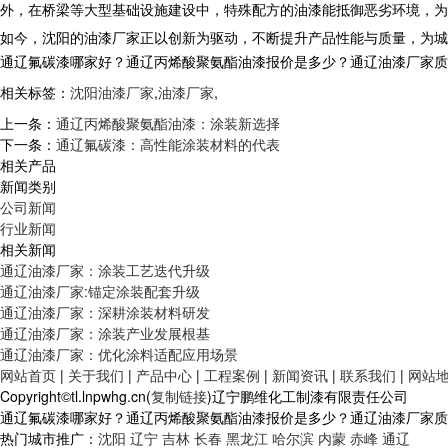
外，在桥梁等大型基础设施建设中，特殊配方的油漆能抵御恶劣环境，
​ 如今，沈阳的油漆厂家正以创新为驱动，不断提升产品性能与质量，为
通辽氟碳漆哪家好？通辽丙烯酸聚氨酯油漆报价是多少？通辽油漆厂家质量怎么
相关标签：
沈阳油漆厂家
,
油漆厂家
,
上一条：
通辽丙烯酸聚氨酯油漆：涂装新选择
下一条：
通辽氟碳漆：高性能涂装材料的代表​
相关产品
新闻类别
公司新闻
行业新闻
相关新闻
通辽油漆厂家：涂装工艺迭代升级
通辽油漆厂家:锚定涂装配套升级
通辽油漆厂家：深耕涂装材料研发
通辽油漆厂家：涂装产业发展根基
通辽油漆厂家：优化涂料适配应用场景
网站首页
|
关于我们
|
产品中心
|
工程案例
|
新闻资讯
|
联系我们
|
网站
Copyright©tl.lnpwhg.cn(
复制链接
)辽宁鹏维化工制漆有限责任公司
通辽氟碳漆哪家好？通辽丙烯酸聚氨酯油漆报价是多少？通辽油漆厂家质量怎
热门城市推广：
沈阳
辽宁
吉林
长春
黑龙江
哈尔滨
内蒙
赤峰
通辽