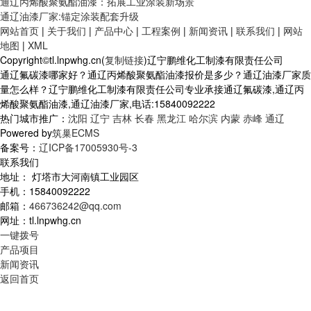
通辽丙烯酸聚氨酯油漆：拓展工业涂装新场景
通辽油漆厂家:锚定涂装配套升级
网站首页
|
关于我们
|
产品中心
|
工程案例
|
新闻资讯
|
联系我们
|
网站
地图
|
XML
Copyright©tl.lnpwhg.cn(
复制链接
)辽宁鹏维化工制漆有限责任公司
通辽氟碳漆哪家好？通辽丙烯酸聚氨酯油漆报价是多少？通辽油漆厂家质
量怎么样？辽宁鹏维化工制漆有限责任公司专业承接通辽氟碳漆,通辽丙
烯酸聚氨酯油漆,通辽油漆厂家,电话:15840092222
热门城市推广：
沈阳
辽宁
吉林
长春
黑龙江
哈尔滨
内蒙
赤峰
通辽
Powered by
筑巢ECMS
备案号：
辽ICP备17005930号-3
联系我们
地址： 灯塔市大河南镇工业园区
手机：15840092222
邮箱：
466736242@qq.com
网址：tl.lnpwhg.cn
一键拨号
产品项目
新闻资讯
返回首页