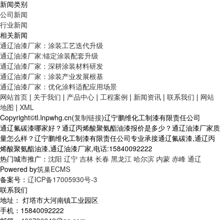
新闻类别
公司新闻
行业新闻
相关新闻
通辽油漆厂家：涂装工艺迭代升级
通辽油漆厂家:锚定涂装配套升级
通辽油漆厂家：深耕涂装材料研发
通辽油漆厂家：涂装产业发展根基
通辽油漆厂家：优化涂料适配应用场景
网站首页
|
关于我们
|
产品中心
|
工程案例
|
新闻资讯
|
联系我们
|
网站
地图
|
XML
Copyright©tl.lnpwhg.cn(
复制链接
)辽宁鹏维化工制漆有限责任公司
通辽氟碳漆哪家好？通辽丙烯酸聚氨酯油漆报价是多少？通辽油漆厂家质
量怎么样？辽宁鹏维化工制漆有限责任公司专业承接通辽氟碳漆,通辽丙
烯酸聚氨酯油漆,通辽油漆厂家,电话:15840092222
热门城市推广：
沈阳
辽宁
吉林
长春
黑龙江
哈尔滨
内蒙
赤峰
通辽
Powered by
筑巢ECMS
备案号：
辽ICP备17005930号-3
联系我们
地址： 灯塔市大河南镇工业园区
手机：15840092222