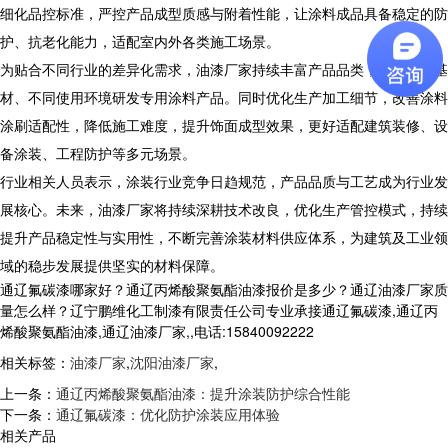
细化品控标准，严控产品成型质感与附着性能，让涂料成品具备稳定的防
护、抗老化能力，适配室内外各类施工场景。
为贴合不同行业的差异化需求，油漆厂家持续丰富产品品类，针对不同基
材、不同使用环境研发专用涂料产品。同时优化生产加工细节，改善涂料
涂刷适配性，降低施工难度，提升饰面成型效果，更好适配建筑装修、设
备涂装、工程防护等多元场景。
行业相关人员表示，涂装行业竞争日趋规范，产品品质与工艺成为行业发
展核心。未来，油漆厂家将持续深耕技术改良，优化生产管控模式，持续
提升产品稳定性与实用性，不断完善涂装材料供应体系，为建筑及工业领
域的稳步发展提供坚实的材料保障。
通辽氟碳漆哪家好？通辽丙烯酸聚氨酯油漆报价是多少？通辽油漆厂家质
量怎么样？辽宁鹏维化工制漆有限责任公司专业承接通辽氟碳漆,通辽丙
烯酸聚氨酯油漆,通辽油漆厂家,,电话:15840092222
相关标签：
油漆厂家
,
沈阳油漆厂家
,
上一条：
通辽丙烯酸聚氨酯油漆：提升涂装防护综合性能
下一条：
通辽氟碳漆：优化防护涂装应用体验
相关产品